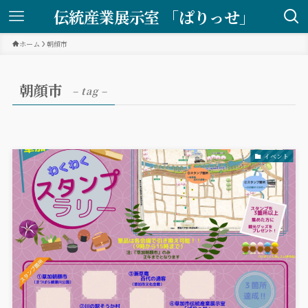
伝統産業展示室 「ぱりっせ」
ホーム
朝顔市
朝顔市
– tag –
イベント