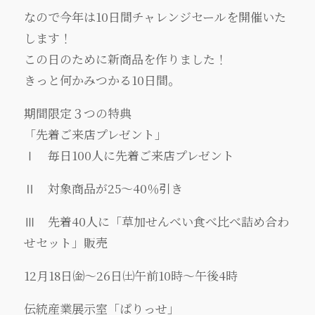
なので今年は10日間チャレンジセールを開催いた
します！
この日のために新商品を作りました！
きっと何かみつかる10日間。
期間限定３つの特典
「先着ご来店プレゼント」
Ⅰ 毎日100人に先着ご来店プレゼント
Ⅱ 対象商品が25～40％引き
Ⅲ 先着40人に「草加せんべい食べ比べ詰め合わ
せセット」販売
12月18日㈮～26日㈯午前10時～午後4時
伝統産業展示室「ぱりっせ」